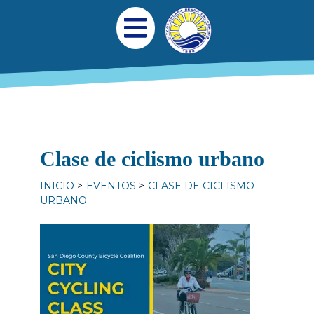
Pasar al contenido principal
Navegación princi
Abrir menú móvil
Clase de ciclismo urbano
INICIO
EVENTOS
CLASE DE CICLISMO
URBANO