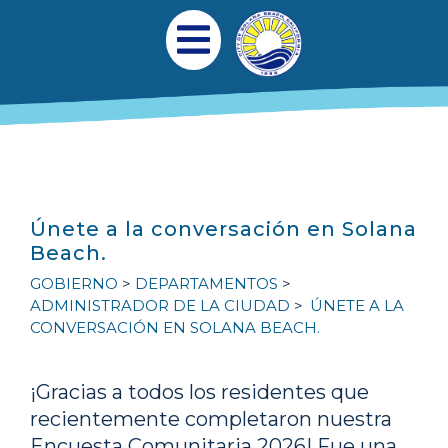
Pasar al contenido principal
Navegación princi
Abrir menú móvil
Únete a la conversación en Solana
Beach.
GOBIERNO
DEPARTAMENTOS
ADMINISTRADOR DE LA CIUDAD
ÚNETE A LA
CONVERSACIÓN EN SOLANA BEACH.
¡Gracias a todos los residentes que
recientemente completaron nuestra
Encuesta Comunitaria 2026! Fue una