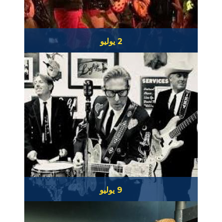
2 يوليو
بيتا ماكس وأتوميك جروف
9 يوليو
باز كامبل وفرقة هارتاكس