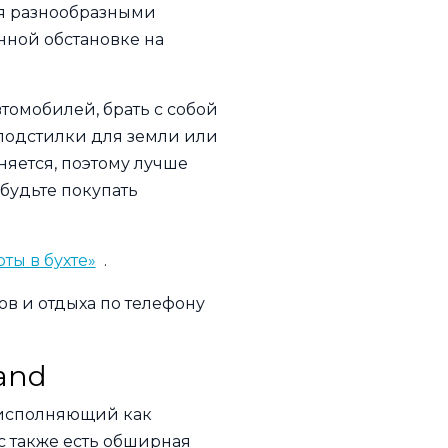
я разнообразными
ной обстановке на
томобилей, брать с собой
подстилки для земли или
няется, поэтому лучше
абудьте покупать
ты в бухте»
.
в и отдыха по телефону
and
, исполняющий как
с также есть обширная