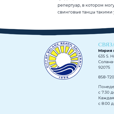
репертуар, в котором мог
свинговые танцы такими 
СВЯЗ
Мэрия 
635 S. H
Солана
92075
858-72
Понеде
с 7:30 д
Каждая
с 8:00 д