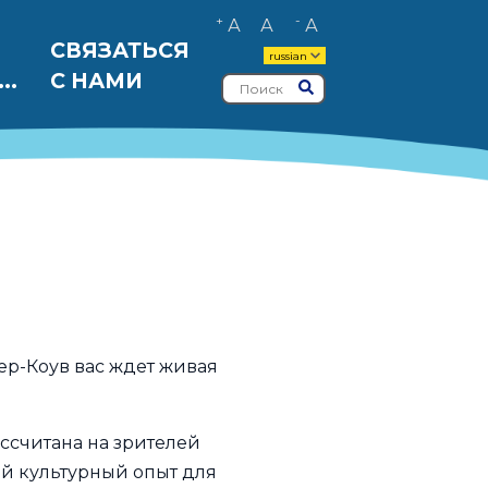
+
-
А
А
А
СВЯЗАТЬСЯ
russian
..
С НАМИ
Поиск
Представлять на ра
чер-Коув вас ждет живая
ссчитана на зрителей
ый культурный опыт для