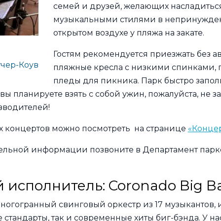
семей и друзей, желающих насладитьс
музыкальными стилями в непринужден
открытом воздухе у пляжа на закате.
Гостям рекомендуется приезжать без ав
чер-Коув
пляжные кресла с низкими спинками, 
пледы для пикника. Парк быстро запол
вы планируете взять с собой ужин, пожалуйста, не з
зводителей!
х концертов можно посмотреть на странице
«Концер
льной информации позвоните в Департамент парко
исполнитель: Coronado Big B
 многогранный свинговый оркестр из 17 музыкантов
тандарты, так и современные хиты биг-бэнда. У на