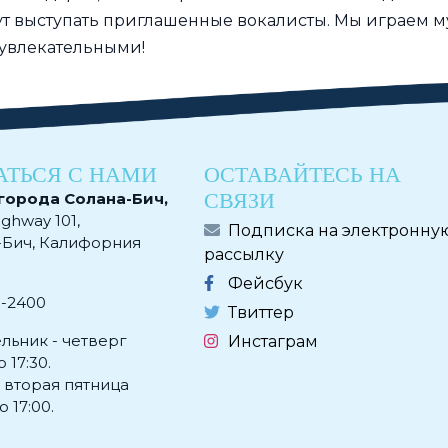
ут выступать приглашенные вокалисты. Мы играем му
увлекательными!
АТЬСЯ С НАМИ
ОСТАВАЙТЕСЬ НА
СВЯЗИ
города Солана-Бич,
ighway 101,
Подписка на электронну
-Бич, Калифорния
рассылку
Фейсбук
0-2400
Твиттер
льник - четверг
Инстаграм
о 17:30.
 вторая пятница
о 17:00.